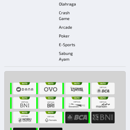
Olahraga
Crash
Game
Arcade
Poker
E-Sports
Sabung
Ayam