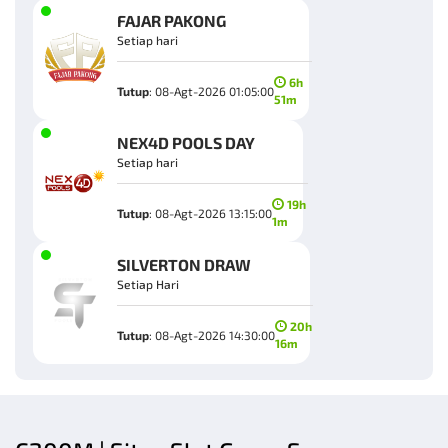
FAJAR PAKONG
Setiap hari
6h
Tutup
: 08-Agt-2026 01:05:00
51m
NEX4D POOLS DAY
Setiap hari
19h
Tutup
: 08-Agt-2026 13:15:00
1m
SILVERTON DRAW
Setiap Hari
20h
Tutup
: 08-Agt-2026 14:30:00
16m