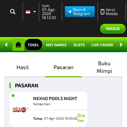
Jum,
07-Agt-
Main di
Versi
2026
Telegram
Mobile
18.13.05
MASUK
TOGEL
HOT GAMES
SLOTS
LIVE CASINO
RAC
Buku
Hasil
Pasaran
Mimpi
PASARAN
NEX4D POOLS NIGHT
Setiap hari
1h
Tutup
: 07-Agt-2026 19:45:00
31m