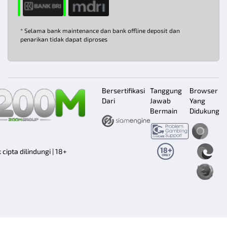
* Selama bank maintenance dan bank offline deposit dan
penarikan tidak dapat diproses
Bersertifikasi
Tanggung
Browser
Dari
Jawab
Yang
Bermain
Didukung
ipta dilindungi | 18+