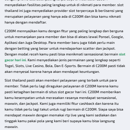
menyediakan fasilitas paling lengkap untuk di nikmati para member. slot
thailand ini juga menyediakan provider slot terpercaya & berlisensi yang
merupakan pelayanan yang hanya ada di C200M dan bisa kamu nikmati
hanya dengan mendaftar.
C200M mennyajikan kamu dengan fitur yang paling lengkap dan berguna
untuk memanjakan para member dan bisa di akses lewal Ponsel, Google,
Aplikasi dan Juga Desktop. Para member baru juga tidak perlu main
dengan betting yang besar untuk mendaparkan scatter dan jackpot.
Dengan modal receh kamu pasti bisa menikmati sensasional bermain
slot
gacor hari ini
. Kami menyediakan jenis permainan yang lengkap seperti
Togel, Slots, Live Casino, Bola, Dan E-Sports. Bermain di C200M pasti tidak
akan menyesal karena hanya akan mendapat keuntungan.
Slot thailand pasti akan memberi pelayanan yang terbaik untuk para
member. Tidak perlu lagi diragukan pelayanan di C200M karena kamu
pasti ketagihan bermain di situs slot gacor hari ini. C200M memberikan
kamu kesempatan untuk merasakan rasanya mendapat sensasional,
maxwin, dan jackpot. Kami juga memiliki fitur cashback dan karena itu
kamu tidak perlu lagi takut untuk rugi bermain di C200M. Siapa saya bisa
mendapat maxwin dengan memakai rtp live yang kami sediakan dan
tinggak kamu pakai pola yang kami beri supaya kamu bisa langsung
maxwin.