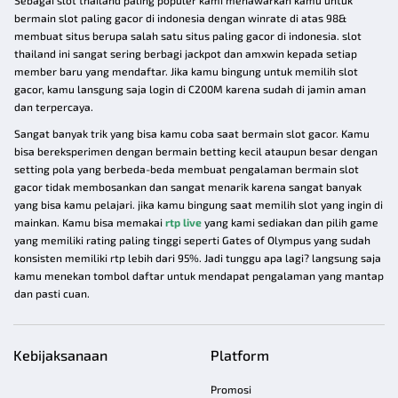
Sebagai slot thailand paling populer kami menawarkan kamu untuk
bermain slot paling gacor di indonesia dengan winrate di atas 98&
membuat situs berupa salah satu situs paling gacor di indonesia. slot
thailand ini sangat sering berbagi jackpot dan amxwin kepada setiap
member baru yang mendaftar. Jika kamu bingung untuk memilih slot
gacor, kamu lansgung saja login di C200M karena sudah di jamin aman
dan terpercaya.
Sangat banyak trik yang bisa kamu coba saat bermain slot gacor. Kamu
bisa bereksperimen dengan bermain betting kecil ataupun besar dengan
setting pola yang berbeda-beda membuat pengalaman bermain slot
gacor tidak membosankan dan sangat menarik karena sangat banyak
yang bisa kamu pelajari. jika kamu bingung saat memilih slot yang ingin di
mainkan. Kamu bisa memakai
rtp live
yang kami sediakan dan pilih game
yang memiliki rating paling tinggi seperti Gates of Olympus yang sudah
konsisten memiliki rtp lebih dari 95%. Jadi tunggu apa lagi? langsung saja
kamu menekan tombol daftar untuk mendapat pengalaman yang mantap
dan pasti cuan.
Kebijaksanaan
Platform
Promosi