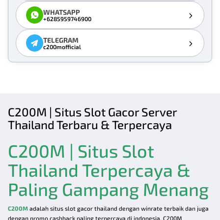
WHATSAPP
+6285959746900
TELEGRAM
c200mofficial
C200M | Situs Slot Gacor Server
Thailand Terbaru & Terpercaya
C200M | Situs Slot
Thailand Terpercaya &
Paling Gampang Menang
C200M
adalah situs slot gacor thailand dengan winrate terbaik dan juga
dengan promo cashback paling terpercaya di indonesia. C200M