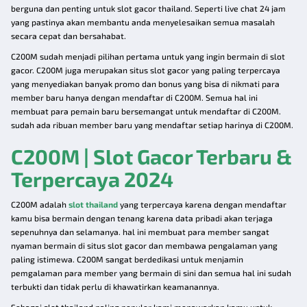
berguna dan penting untuk slot gacor thailand. Seperti live chat 24 jam
yang pastinya akan membantu anda menyelesaikan semua masalah
secara cepat dan bersahabat.
C200M sudah menjadi pilihan pertama untuk yang ingin bermain di slot
gacor. C200M juga merupakan situs slot gacor yang paling terpercaya
yang menyediakan banyak promo dan bonus yang bisa di nikmati para
member baru hanya dengan mendaftar di C200M. Semua hal ini
membuat para pemain baru bersemangat untuk mendaftar di C200M.
sudah ada ribuan member baru yang mendaftar setiap harinya di C200M.
C200M | Slot Gacor Terbaru &
Terpercaya 2024
C200M adalah
slot thailand
yang terpercaya karena dengan mendaftar
kamu bisa bermain dengan tenang karena data pribadi akan terjaga
sepenuhnya dan selamanya. hal ini membuat para member sangat
nyaman bermain di situs slot gacor dan membawa pengalaman yang
paling istimewa. C200M sangat berdedikasi untuk menjamin
pemgalaman para member yang bermain di sini dan semua hal ini sudah
terbukti dan tidak perlu di khawatirkan keamanannya.