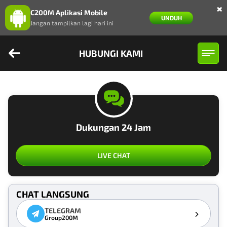
×
C200M Aplikasi Mobile
UNDUH
Jangan tampilkan lagi hari ini
HUBUNGI KAMI
Dukungan 24 Jam
LIVE CHAT
CHAT LANGSUNG
TELEGRAM
Group200M